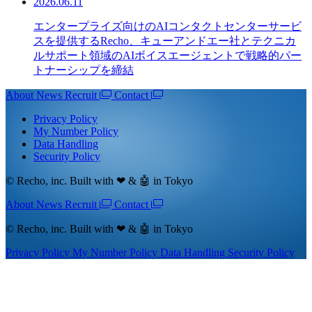
2026.06.11
エンタープライズ向けのAIコンタクトセンターサービ
スを提供するRecho、キューアンドエー社とテクニカ
ルサポート領域のAIボイスエージェントで戦略的パー
トナーシップを締結
About
News
Recruit
Contact
Privacy Policy
My Number Policy
Data Handling
Security Policy
© Recho, inc. Built with ❤ & 🤖 in Tokyo
About
News
Recruit
Contact
© Recho, inc. Built with ❤ & 🤖 in Tokyo
Privacy Policy
My Number Policy
Data Handling
Security Policy