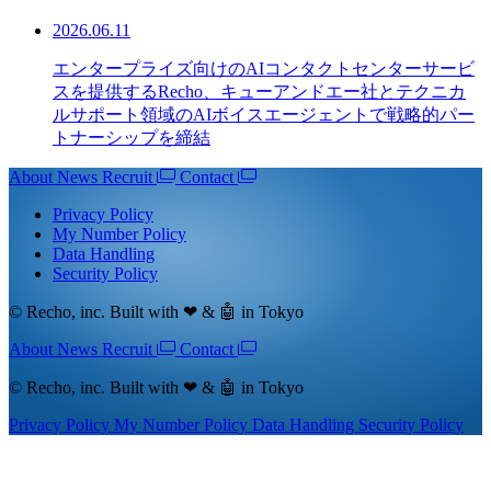
2026.06.11
エンタープライズ向けのAIコンタクトセンターサービ
スを提供するRecho、キューアンドエー社とテクニカ
ルサポート領域のAIボイスエージェントで戦略的パー
トナーシップを締結
About
News
Recruit
Contact
Privacy Policy
My Number Policy
Data Handling
Security Policy
© Recho, inc. Built with ❤ & 🤖 in Tokyo
About
News
Recruit
Contact
© Recho, inc. Built with ❤ & 🤖 in Tokyo
Privacy Policy
My Number Policy
Data Handling
Security Policy