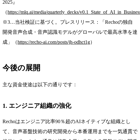
2025』
（
https://mlq.ai/media/quarterly_decks/v0.1_State_of_AI_in_Busine
※3…当社検証に基づく。プレスリリース：「Rechoの独自
開発音声合成・音声認識モデルがグローバルで最高水準を達
成」（
https://recho-ai.com/posts/jh-odhct1g
）
今後の展開
主な資金使途は以下の通りです：
1. エンジニア組織の強化
Rechoはエンジニア比率90％超のAIネイティブな組織とし
て、音声基盤技術の研究開発から本番運用までを一気通貫で